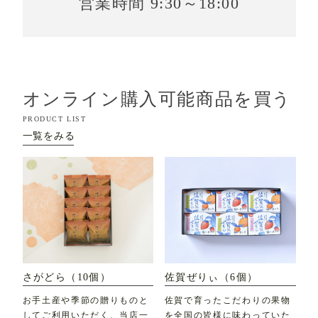
営業時間 9:30～18:00
オンライン購入可能商品を買う
PRODUCT LIST
一覧をみる
さがどら（10個）
佐賀ぜりぃ（6個）
お手土産や季節の贈りものと
佐賀で育ったこだわりの果物
してご利用いただく、当店一
を全国の皆様に味わっていた