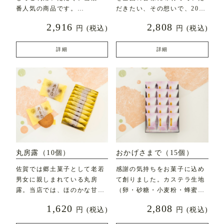
番人気の商品です。
だきたい、その想いで、2020
年7月に新発売した
2,916
2,808
円
(税込)
円
(税込)
直径約7c
詳細
詳細
丸房露（10個）
おかげさまで（15個）
佐賀では郷土菓子として老若
感謝の気持ちをお菓子に込め
男女に親しまれている丸房
て創りました。カステラ生地
露。当店では、ほのかな甘み
（卵・砂糖・小麦粉・蜂蜜な
とふんわりとした食感にこ
ど）にフレッシュバター
1,620
2,808
円
(税込)
円
(税込)