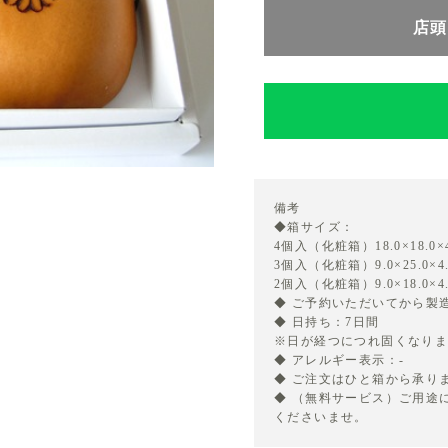
店頭
備考
◆箱サイズ：
4個入（化粧箱）18.0×18.0×4
3個入（化粧箱）9.0×25.0×4.
2個入（化粧箱）9.0×18.0×4.
◆ ご予約いただいてから製
◆ 日持ち：7日間
※日が経つにつれ固くなり
◆ アレルギー表示：-
◆ ご注文はひと箱から承り
◆ （無料サービス）ご用途
くださいませ。