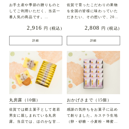
お手土産や季節の贈りものと
佐賀で育ったこだわりの果物
してご利用いただく、当店一
を全国の皆様に味わっていた
番人気の商品です。
だきたい、その想いで、2020
年7月に新発売した
2,916
2,808
円
(税込)
円
(税込)
直径約7c
詳細
詳細
丸房露（10個）
おかげさまで（15個）
佐賀では郷土菓子として老若
感謝の気持ちをお菓子に込め
男女に親しまれている丸房
て創りました。カステラ生地
露。当店では、ほのかな甘み
（卵・砂糖・小麦粉・蜂蜜な
とふんわりとした食感にこ
ど）にフレッシュバター