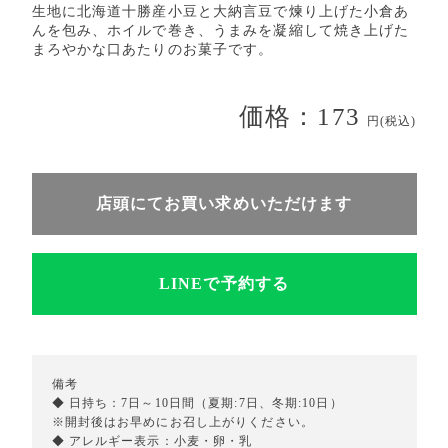
生地に北海道十勝産小豆と大納言豆で煉り上げた小倉あ
んを包み、ホイルで巻き、うまみを凝縮して焼き上げた
まろやかな口あたりのお菓子です。
価格：173
円(税込)
店頭にてお買い求めいただけます
LINEで予約する
備考
◆ 日持ち：7日～10日間（夏期:7日、冬期:10日）
※開封後はお早めにお召し上がりください。
◆ アレルギー表示：小麦・卵・乳