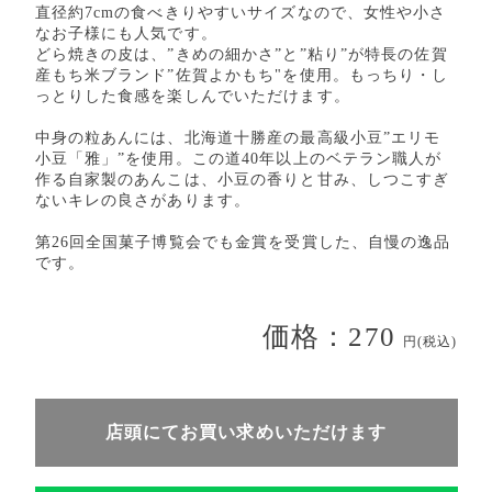
直径約7cmの食べきりやすいサイズなので、女性や小さ
なお子様にも人気です。
どら焼きの皮は、”きめの細かさ”と”粘り”が特長の佐賀
産もち米ブランド”佐賀よかもち"を使用。もっちり・し
っとりした食感を楽しんでいただけます。
中身の粒あんには、北海道十勝産の最高級小豆”エリモ
小豆「雅」”を使用。この道40年以上のベテラン職人が
作る自家製のあんこは、小豆の香りと甘み、しつこすぎ
ないキレの良さがあります。
第26回全国菓子博覧会でも金賞を受賞した、自慢の逸品
です。
価格：270
円(税込)
店頭にてお買い求めいただけます