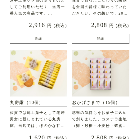
お手土産や季節の贈りものと
佐賀で育ったこだわりの果物
してご利用いただく、当店一
を全国の皆様に味わっていた
番人気の商品です。
だきたい、その想いで、2020
年7月に新発売した
2,916
2,808
円
(税込)
円
(税込)
直径約7c
詳細
詳細
丸房露（10個）
おかげさまで（15個）
佐賀では郷土菓子として老若
感謝の気持ちをお菓子に込め
男女に親しまれている丸房
て創りました。カステラ生地
露。当店では、ほのかな甘み
（卵・砂糖・小麦粉・蜂蜜な
とふんわりとした食感にこ
ど）にフレッシュバター
1,620
2,808
円
(税込)
円
(税込)