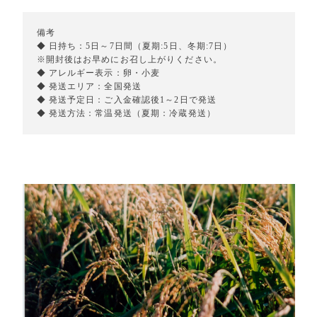
備考
◆ 日持ち：5日～7日間（夏期:5日、冬期:7日）
※開封後はお早めにお召し上がりください。
◆ アレルギー表示：卵・小麦
◆ 発送エリア：全国発送
◆ 発送予定日：ご入金確認後1～2日で発送
◆ 発送方法：常温発送（夏期：冷蔵発送）