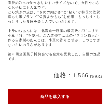
直径約7cmの食べきりやすいサイズなので、女性や小さ
なお子様にも人気です。
どら焼きの皮は、”きめの細かさ”と”粘り”が特長の佐賀
産もち米ブランド”佐賀よかもち"を使用。もっちり・し
っとりした食感を楽しんでいただけます。
中身の粒あんには、北海道十勝産の最高級小豆”エリモ
小豆「雅」”を使用。この道40年以上のベテラン職人が
作る自家製のあんこは、小豆の香りと甘み、しつこすぎ
ないキレの良さがあります。
第26回全国菓子博覧会でも金賞を受賞した、自慢の逸品
です。
価格：1,566
円(税込)
商品を購入する