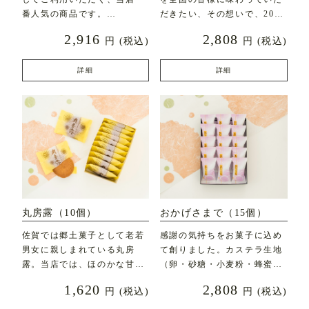
番人気の商品です。
だきたい、その想いで、2020
年7月に新発売した
2,916
2,808
円
(税込)
円
(税込)
直径約7c
詳細
詳細
丸房露（10個）
おかげさまで（15個）
佐賀では郷土菓子として老若
感謝の気持ちをお菓子に込め
男女に親しまれている丸房
て創りました。カステラ生地
露。当店では、ほのかな甘み
（卵・砂糖・小麦粉・蜂蜜な
とふんわりとした食感にこ
ど）にフレッシュバター
1,620
2,808
円
(税込)
円
(税込)