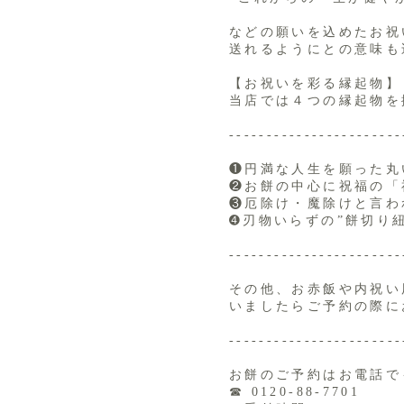
などの願いを込めたお祝
送れるようにとの意味も
【お祝いを彩る縁起物】
当店では４つの縁起物を
-----------------------
❶円満な人生を願った丸
❷お餅の中心に祝福の「
❸厄除け・魔除けと言わ
➍刃物いらずの”餅切り紐
-----------------------
その他、お赤飯や内祝い
いましたらご予約の際に
-----------------------
お餅のご予約はお電話で
☎ 0120-88-7701