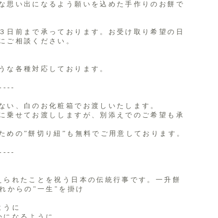
な思い出になるよう願いを込めた手作りのお餅で
３日前まで承っております。お受け取り希望の日
にご相談ください。
うな各種対応しております。
----
ない、白のお化粧箱でお渡しいたします。
に乗せてお渡ししますが、別添えでのご希望も承
ための”餅切り紐”も無料でご用意しております。
----
えられたことを祝う日本の伝統行事です。一升餅
れからの"一生"を掛け
ように
かになるように