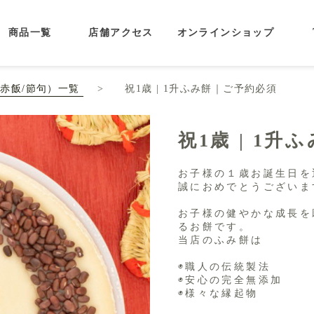
商品一覧
店舗アクセス
オンラインショップ
/赤飯/節句）一覧
祝1歳 | 1升ふみ餅｜ご予約必須
祝1歳 | 1
お子様の１歳お誕生日を
誠におめでとうございま
お子様の健やかな成長を
るお餅です。
当店のふみ餅は
◉職人の伝統製法
◉安心の完全無添加
◉様々な縁起物