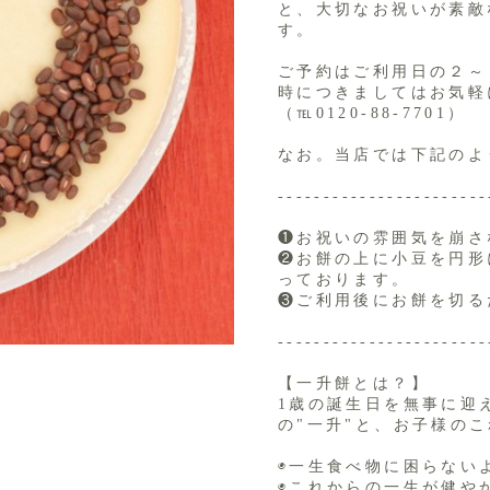
と、大切なお祝いが素敵
す。
ご予約はご利用日の２～
時につきましてはお気軽
（℡0120-88-7701）
なお。当店では下記のよ
-----------------------
❶お祝いの雰囲気を崩さ
❷お餅の上に小豆を円形
っております。
❸ご利用後にお餅を切る
-----------------------
【一升餅とは？】
1歳の誕生日を無事に迎
の"一升"と、お子様のこ
◉一生食べ物に困らない
◉これからの一生が健や