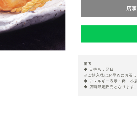
店頭
備考
◆ 日持ち：翌日
※ご購入後はお早めにお召
◆ アレルギー表示：卵・小
◆ 店頭限定販売となります